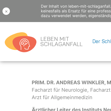
Der Inhalt von leben-mit-schlaganfal
×
keinesfalls als Ersatz für eine prof
dazu verwendet werden, eigenständig
LEBEN MIT
Der Schl
SCHLAGANFALL
Impressum
PRIM. DR. ANDREAS WINKLER, 
Facharzt für Neurologie, Facharzt 
Arzt für Allgemeinmedizin
Ärztlicher Leiter des Instituts 