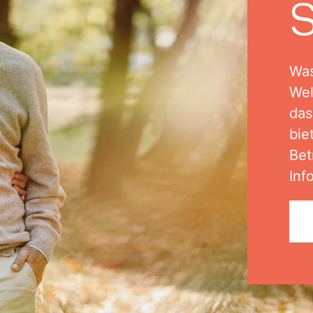
S
Was
Wel
das
bie
Bet
Inf