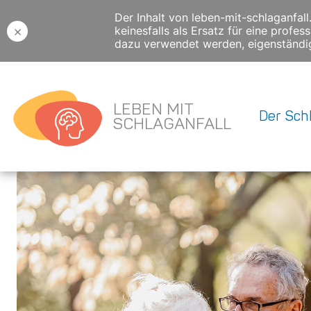
Der Inhalt von leben-mit-schlaganfal
×
keinesfalls als Ersatz für eine prof
dazu verwendet werden, eigenständig
LEBEN MIT
Der Schl
SCHLAGANFALL